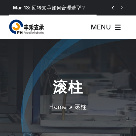
Skip
Mar 13:
回转支承如何合理选型？


to
content
MENU
首页
关于丰禾
滚柱
产品中心
行业应用
Home
»
滚柱
新闻