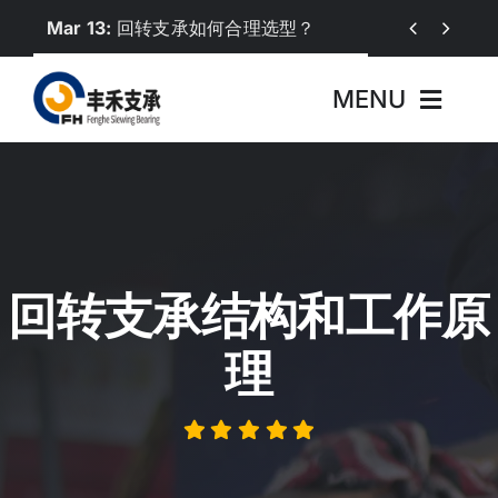
Skip
Mar 13:
回转支承如何合理选型？


to
content
MENU
首页
关于丰禾
回转支承结构和工作原
产品中心
理
行业应用
新闻