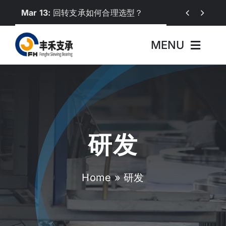
Skip
Mar 13:
回转支承如何合理选型？


to
content
MENU
首页
关于丰禾
研发
产品中心
行业应用
Home
»
研发
新闻